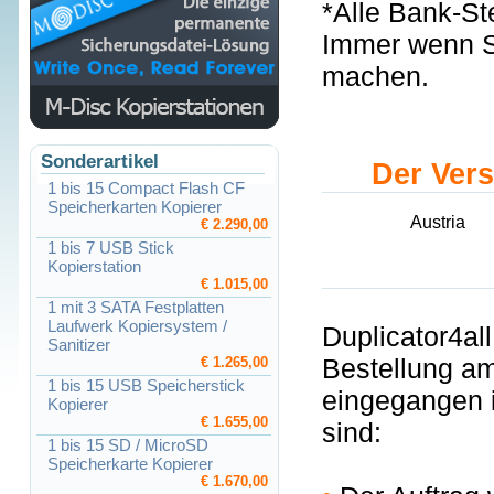
*Alle Bank-St
Immer wenn S
machen.
Sonderartikel
Der Vers
1 bis 15 Compact Flash CF
Speicherkarten Kopierer
Austria
€ 2.290,00
1 bis 7 USB Stick
Kopierstation
€ 1.015,00
1 mit 3 SATA Festplatten
Laufwerk Kopiersystem /
Duplicator4al
Sanitizer
Bestellung am
€ 1.265,00
1 bis 15 USB Speicherstick
eingegangen i
Kopierer
€ 1.655,00
sind:
1 bis 15 SD / MicroSD
Speicherkarte Kopierer
€ 1.670,00