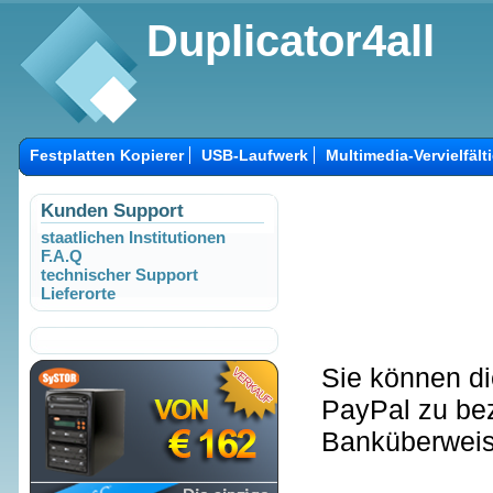
Duplicator4all
Festplatten Kopierer
USB-Laufwerk
Multimedia-Vervielfält
Kunden Support
staatlichen Institutionen
F.A.Q
technischer Support
Lieferorte
Sie können di
PayPal zu bez
Banküberweis