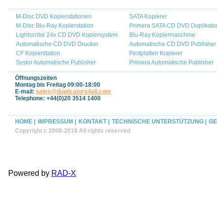
M-Disc DVD Kopierstationen
SATA Kopierer
M-Disc Blu-Ray Kopierstation
Primera SATA CD DVD Duplikato
Lightscribe 24x CD DVD Kopiersystem
Blu-Ray Kopiermaschine
Automatische CD DVD Drucker
Automatische CD DVD Publisher
CF Kopierstation
Festplatten Kopierer
Systor Automatische Publisher
Primera Automatische Publisher
Öffnungszeiten
Montag bis Freitag 09:00-18:00
E-mail:
sales@duplicators4all.com
Telephone: +44(0)20 3514 1400
HOME |
IMPRESSUM |
KONTAKT |
TECHNISCHE UNTERSTÜTZUNG |
GE
Copyright c 2008-2018 All rights reserved
Powered by
RAD-X