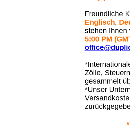
Freundliche K
Englisch
,
De
stehen Ihnen 
5:00 PM (GM
office@dupli
*Internationa
Zölle, Steuer
gesammelt üb
*Unser Untern
Versandkosten
zurückgegeben
V