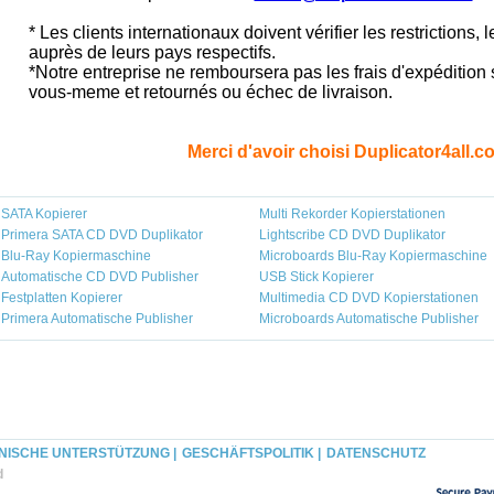
* Les clients internationaux doivent vérifier les restrictions, 
auprès de leurs pays respectifs.
*Notre entreprise ne remboursera pas les frais d'expédition s
vous-meme et retournés ou échec de livraison.
Merci d'avoir choisi Duplicator4all.c
SATA Kopierer
Multi Rekorder Kopierstationen
Primera SATA CD DVD Duplikator
Lightscribe CD DVD Duplikator
Blu-Ray Kopiermaschine
Microboards Blu-Ray Kopiermaschine
Automatische CD DVD Publisher
USB Stick Kopierer
Festplatten Kopierer
Multimedia CD DVD Kopierstationen
Primera Automatische Publisher
Microboards Automatische Publisher
NISCHE UNTERSTÜTZUNG |
GESCHÄFTSPOLITIK |
DATENSCHUTZ
d