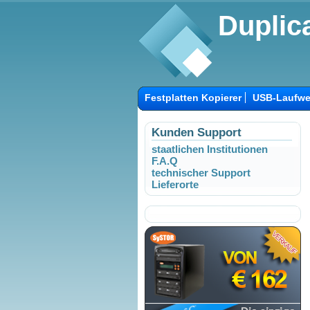
Duplica
Festplatten Kopierer
USB-Laufwe
Kunden Support
staatlichen Institutionen
F.A.Q
technischer Support
Lieferorte