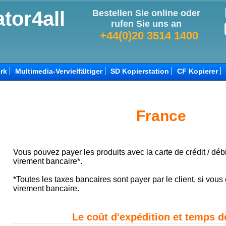
tor4all
Bestellen Sie online oder
rufen Sie uns an
+44(0)20 3514 1400
rk
Multimedia-Vervielfältiger
SD Kopierstation
CF Kopierer
France
Vous pouvez payer les produits avec la carte de crédit / déb
virement bancaire*.
*Toutes les taxes bancaires sont payer par le client, si vou
virement bancaire.
Le coût d'expédition et temps d