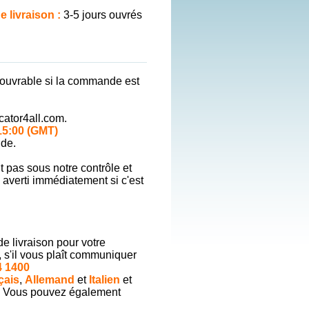
 livraison :
3-5 jours ouvrés
 ouvrable si la commande est
ator4all.com.
15:00 (GMT)
de.
nt pas sous notre contrôle et
 averti immédiatement si c'est
de livraison pour votre
, s'il vous plaît communiquer
4 1400
çais
,
Allemand
et
Italien
et
. Vous pouvez également