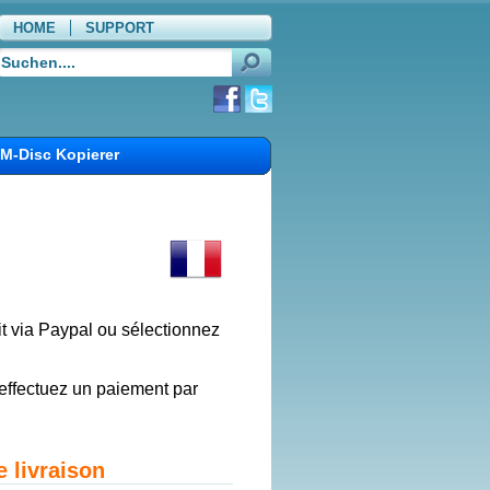
HOME
SUPPORT
WARENKORB
M-Disc Kopierer
it via Paypal ou sélectionnez
s effectuez un paiement par
e livraison